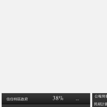
38%
公報簡
--
信任特區政府
民研計劃