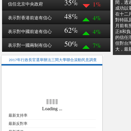
35%
1%
間，透
信任北京中央政府
成功以電
48%
在十二
4%
表示對香港前途有信心
對特區
月前有
62%
4%
表示對中國前途有信心
正8和
的信任
50%
7%
但對台
表示對一國兩制有信心
大，最新
2017年行政長官選舉辦法三間大學聯合滾動民意調查