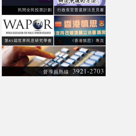
民間全民投票計劃
行政長官普選辦法意見書
第65屆世界民意研究學會
《香港慎思》專頁
3921-2703
督導員熱線